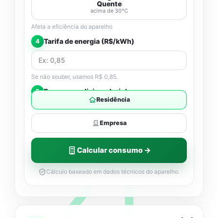
Quente
acima de 30°C
Afeta a eficiência do aparelho
Tarifa de energia (R$/kWh)
4
Se não souber, usamos R$ 0,85.
Esse ar condicionado é de:
5
Residência
Empresa
Calcular consumo →
Cálculo baseado em dados técnicos do aparelho.