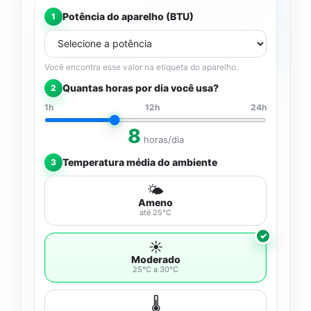
Potência do aparelho (BTU)
1
Você encontra esse valor na etiqueta do aparelho.
Quantas horas por dia você usa?
2
1h
12h
24h
8
horas/dia
Temperatura média do ambiente
3
🌤️
Ameno
até 25°C
☀️
Moderado
25°C a 30°C
🌡️