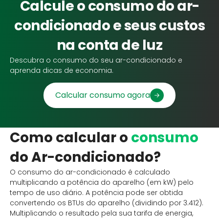
Calcule o consumo do ar-
condicionado e seus custos
na conta de luz
Descubra o consumo do seu ar-condicionado e
aprenda dicas de economia.
Calcular consumo agora
Como calcular o
consumo
do Ar-condicionado?
O consumo do ar-condicionado é calculado
multiplicando a potência do aparelho (em kW) pelo
tempo de uso diário. A potência pode ser obtida
convertendo os BTUs do aparelho (dividindo por 3.412).
Multiplicando o resultado pela sua tarifa de energia,