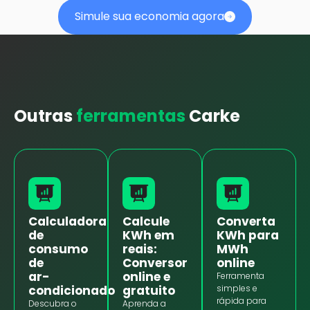
Simule sua economia agora
Outras
ferramentas
Carke
Calculadora
Calcule
Converta
de
KWh em
KWh para
consumo
reais:
MWh
de
Conversor
online
ar-
online e
Ferramenta
condicionado
gratuito
simples e
rápida para
Descubra o
Aprenda a