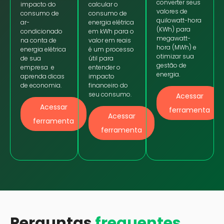
converter seus
impacto do
calcular o
valores de
consumo de
consumo de
quilowatt-hora
ar-
energia elétrica
(KWh) para
condicionado
em kWh para o
megawatt-
na conta de
valor em reais
hora (MWh) e
energia elétrica
é um processo
otimizar sua
de sua
útil para
gestão de
empresa e
entender o
energia.
aprenda dicas
impacto
de economia.
financeiro do
seu consumo.
Acessar
Acessar
ferramenta
Acessar
ferramenta
ferramenta
Perguntas
frequentes