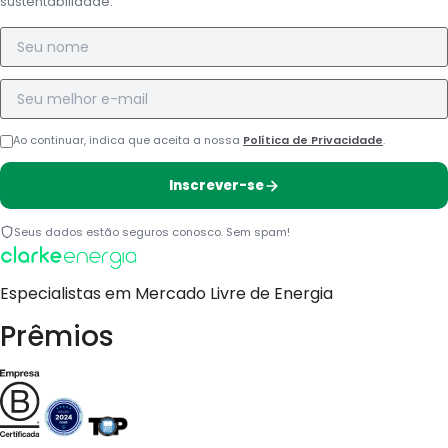
sustentabilidade.
Nome
E-mail
Ao continuar, indica que aceita a nossa
Política de Privacidade
.
Inscrever-se
Seus dados estão seguros conosco. Sem spam!
Especialistas em Mercado Livre de Energia
Prêmios