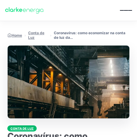
Pular para o conteúdo
Conta de
Coronavírus: como economizar na conta
Home
›
›
Luz
de luz da…
CONTA DE LUZ
Coronavírus: como