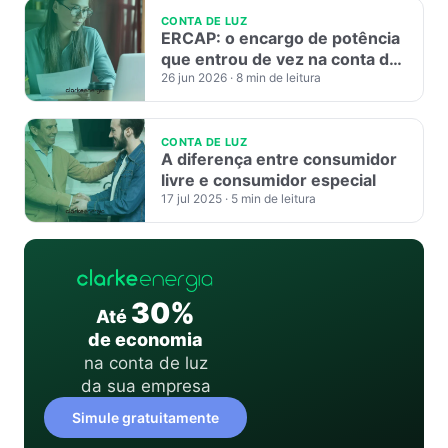
CONTA DE LUZ
ERCAP: o encargo de potência
que entrou de vez na conta de
energia em 2026
26 jun 2026
· 8 min de leitura
CONTA DE LUZ
A diferença entre consumidor
livre e consumidor especial
17 jul 2025
· 5 min de leitura
30%
Até
de economia
na conta de luz
da sua empresa
Simule gratuitamente