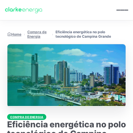
Pular para o conteúdo
Compra de
Eficiência energética no polo
Home
›
›
Energia
tecnológico de Campina Grande
COMPRA DE ENERGIA
Eficiência energética no polo