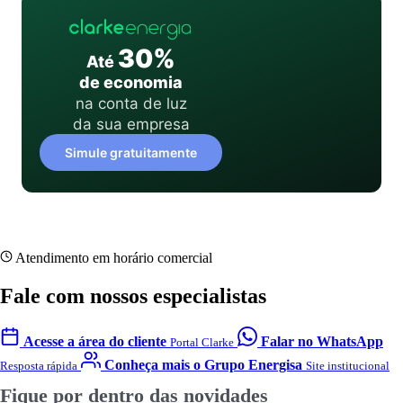
30%
Até
de economia
na conta de luz
da sua empresa
Simule gratuitamente
Atendimento em horário comercial
Fale com nossos especialistas
Acesse a área do cliente
Falar no WhatsApp
Portal Clarke
Conheça mais o Grupo Energisa
Resposta rápida
Site institucional
Fique por dentro das novidades