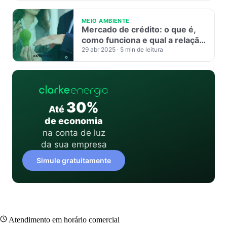
MEIO AMBIENTE
Mercado de crédito: o que é,
como funciona e qual a relação
com sustentabilidade e ESG
29 abr 2025
· 5 min de leitura
30%
Até
de economia
na conta de luz
da sua empresa
Simule gratuitamente
Atendimento em horário comercial