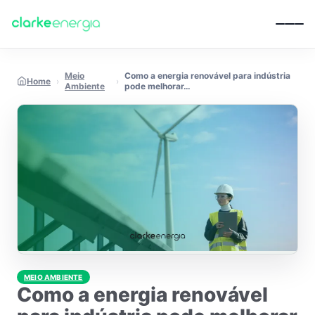
Pular para o conteúdo
Meio
Como a energia renovável para indústria
Home
›
›
Ambiente
pode melhorar…
MEIO AMBIENTE
Como a energia renovável