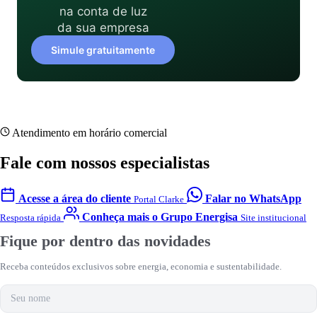
na conta de luz
da sua empresa
Simule gratuitamente
Atendimento em horário comercial
Fale com nossos especialistas
Acesse a área do cliente
Falar no WhatsApp
Portal Clarke
Conheça mais o Grupo Energisa
Resposta rápida
Site institucional
Fique por dentro das novidades
Receba conteúdos exclusivos sobre energia, economia e sustentabilidade.
Nome
E-mail