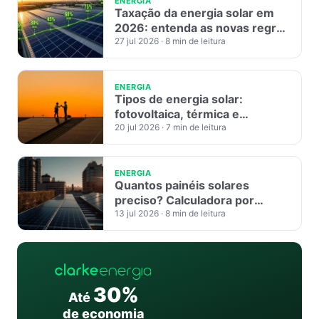
ENERGIA
Taxação da energia solar em
2026: entenda as novas regras
e os impactos da Lei 14.300
27 jul 2026
· 8 min de leitura
ENERGIA
Tipos de energia solar:
fotovoltaica, térmica e
heliotérmica
20 jul 2026
· 7 min de leitura
ENERGIA
Quantos painéis solares
preciso? Calculadora por
consumo
13 jul 2026
· 8 min de leitura
30%
Até
de economia