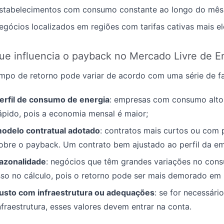
stabelecimentos com consumo constante ao longo do mês
egócios localizados em regiões com tarifas cativas mais e
ue influencia o payback no Mercado Livre de E
mpo de retorno pode variar de acordo com uma série de fa
erfil de consumo de energia
: empresas com consumo alto
ápido, pois a economia mensal é maior;
odelo contratual adotado
: contratos mais curtos ou com 
obre o payback. Um contrato bem ajustado ao perfil da emp
azonalidade
: negócios que têm grandes variações no con
sso no cálculo, pois o retorno pode ser mais demorado em
usto com infraestrutura ou adequações
: se for necessári
nfraestrutura, esses valores devem entrar na conta.