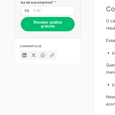
luz da sua empresa?
*
Co
R$
O cá
Receber análise
gratuita
resu
Essa
COMPARTILHE
p
Quer
mens
p
Ness
econ