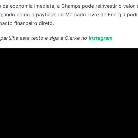
 da economia imediata, a Champs pode reinvestir o valor
rçando como o payback do Mercado Livre de Energia pode 
pacto financeiro direto.
artilhe este texto e siga a Clarke no
Instagram