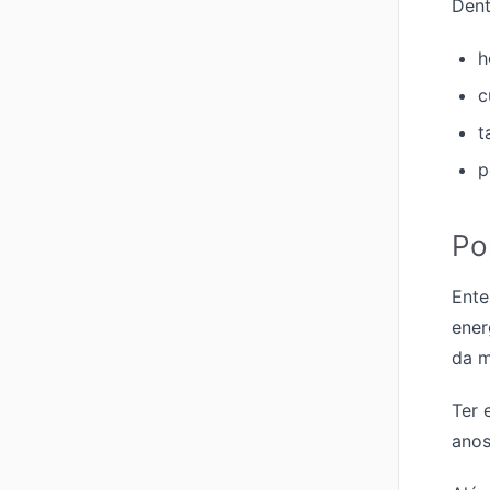
Dent
h
c
t
p
Po
Ente
ener
da m
Ter 
anos