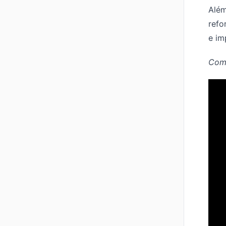
Além
refo
e im
Comp