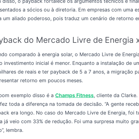
 disso, o payback fortalece os argumentos técnicos e fina
sentados a sócios ou à diretoria. Em empresas com uma est
a um aliado poderoso, pois traduz um cenário de retorno e
yback do Mercado Livre de Energia x
do comparado à energia solar, o Mercado Livre de Energia 
o investimento inicial é menor. Enquanto a instalação de u
ilhares de reais e ter payback de 5 a 7 anos, a migração
resentar retorno em poucos meses.
bom exemplo disso é a
Champs Fitness
, cliente da Clarke
 fez toda a diferença na tomada de decisão. “A gente receb
ack era longo. No caso do Mercado Livre de Energia, foi tu
a já veio com 33% de redução. Foi uma surpresa muito gr
o”, lembra.