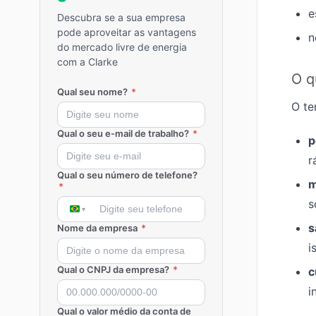
e
Descubra se a sua empresa
pode aproveitar as vantagens
n
do mercado livre de energia
com a Clarke
O q
Qual seu nome?
*
O te
Qual o seu e-mail de trabalho?
*
p
r
Qual o seu número de telefone?
m
*
s
s
Nome da empresa
*
i
Qual o CNPJ da empresa?
*
c
i
Qual o valor médio da conta de