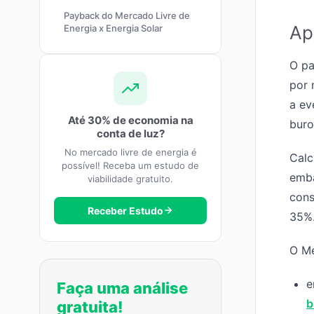
Payback do Mercado Livre de
Ap
Energia x Energia Solar
O pa
por 
a ev
Até 30% de economia na
buro
conta de luz?
No mercado livre de energia é
Calc
possível! Receba um estudo de
emba
viabilidade gratuito.
cons
Receber Estudo
35%
O Me
e
Faça uma análise
b
gratuita!