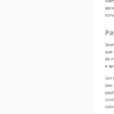
Além
apre
torn
Pa
Quan
que 
de m
e ap
Um 
isso
payb
cont
outr