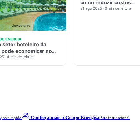
como reduzir custos
energéticos e ganhar
21 ago 2025
· 6 min de leitura
competitividade
DE ENERGIA
 setor hoteleiro da
a pode economizar no
o Livre de Energia
025
· 4 min de leitura
Conheça mais o Grupo Energisa
posta rápida
Site institucional