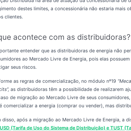
ção Distribuída na área de atuação da concessionária de di
gimento destes limites, a concessionária não estaria mais
s clientes.
que acontece com as distribuidoras?
portante entender que as distribuidoras de energia não p
umidores ao Mercado Livre de Energia, pois elas possuem 
tigar seus riscos.
orme as regras de comercialização, no módulo nº19
“Meca
its”,
as distribuidoras têm a possibilidade de realizarem a
aso de migração ao Mercado Livre de seus consumidores, 
é comercializar a energia (comprar ou vender), mas distrib
 disso, após a migração ao Mercado Livre de Energia, a di
USD (Tarifa de Uso do Sistema de Distribuição) e TUST (T