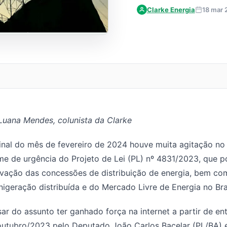
Clarke Energia
18 mar
Luana Mendes, colunista da Clarke
inal do mês de fevereiro de 2024 houve muita agitação no
me de urgência do Projeto de Lei (PL) nº 4831/2023, que po
vação das concessões de distribuição de energia, bem com
nigeração distribuída e do Mercado Livre de Energia no Bra
ar do assunto ter ganhado força na internet a partir de en
utubro/2023 pelo Deputado João Carlos Bacelar (PL/BA) 