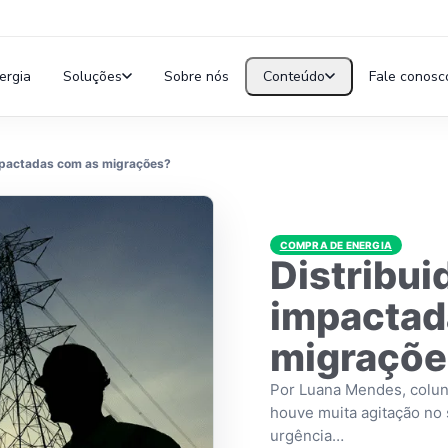
ergia
Soluções
Sobre nós
Conteúdo
Fale conosc
impactadas com as migrações?
COMPRA DE ENERGIA
Distribui
impactad
migraçõe
Por Luana Mendes, coluni
houve muita agitação no 
urgência…