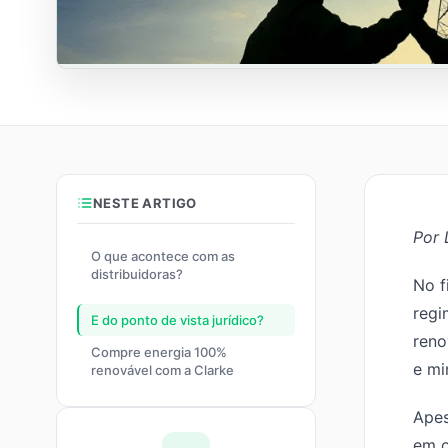
NESTE ARTIGO
Por 
O que acontece com as
distribuidoras?
No f
regi
E do ponto de vista jurídico?
reno
Compre energia 100%
e mi
renovável com a Clarke
Apes
em o