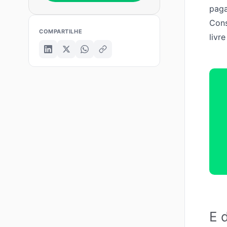
paga
Cons
COMPARTILHE
livr
E 