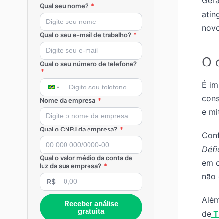
Gera
Qual seu nome?
*
atin
novo
Qual o seu e-mail de trabalho?
*
O 
Qual o seu número de telefone?
*
É im
cons
Nome da empresa
*
e mi
Qual o CNPJ da empresa?
*
Conf
Défic
Qual o valor médio da conta de
em c
luz da sua empresa?
*
não 
R$
Além
Receber análise
gratuita
de
T