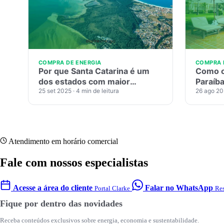
COMPRA DE ENERGIA
COMPRA 
Por que Santa Catarina é um
Como o
dos estados com maior
Paraíb
potencial no Mercado Livre de
25 set 2025
· 4 min de leitura
Mercad
26 ago 2
Energia
Atendimento em horário comercial
Fale com nossos especialistas
Acesse a área do cliente
Falar no WhatsApp
Portal Clarke
Res
Fique por dentro das novidades
Receba conteúdos exclusivos sobre energia, economia e sustentabilidade.