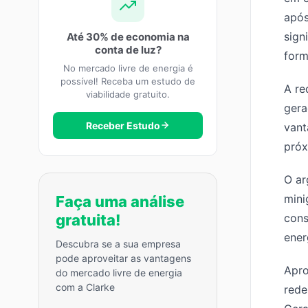
após
sign
Até 30% de economia na
conta de luz?
form
No mercado livre de energia é
possível! Receba um estudo de
A re
viabilidade gratuito.
gera
Receber Estudo
vant
próx
O ar
mini
Faça uma análise
gratuita!
cons
ener
Descubra se a sua empresa
pode aproveitar as vantagens
Apro
do mercado livre de energia
com a Clarke
rede