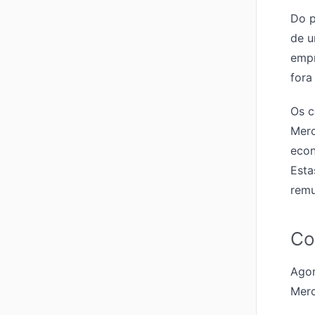
Do p
de u
empr
fora
Os c
Merc
econ
Esta
remu
Co
Agor
Merc