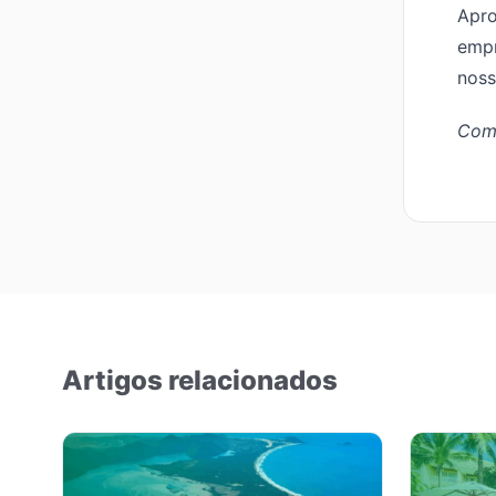
Apro
empr
noss
Comp
Artigos relacionados